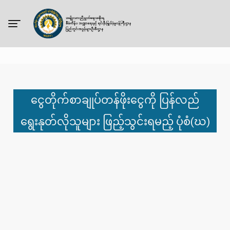
ငွေတိုက်စာချုပ်တန်ဖိုးငွေကို ပြန်လည်
ရွေးနုတ်လိုသူများ ဖြည့်သွင်းရမည့် ပုံစံ(ဃ)